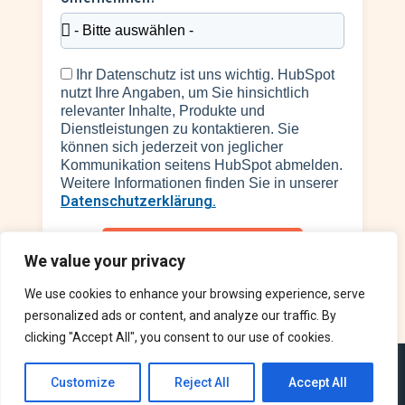
Ihr Datenschutz ist uns wichtig. HubSpot
nutzt Ihre Angaben, um Sie hinsichtlich
relevanter Inhalte, Produkte und
Dienstleistungen zu kontaktieren. Sie
können sich jederzeit von jeglicher
Kommunikation seitens HubSpot abmelden.
Weitere Informationen finden Sie in unserer
Datenschutzerklärung.
Demo anfordern
We value your privacy
A
We use cookies to enhance your browsing experience, serve
l
t
personalized ads or content, and analyze our traffic. By
e
clicking "Accept All", you consent to our use of cookies.
r
n
Copyright © 2024 HubSpot, Inc.
a
Customize
Reject All
Accept All
t