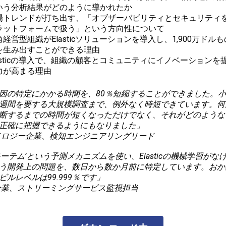
いう分析結果がどのように導かれたか
場トレンドが打ち出す、「オブザーバビリティとセキュリティ
ラットフォームで扱う」という方向性について
角経営型組織がElasticソリューションを導入し、1,900万ドル
を生み出すことができる理由
lasticの導入で、組織の顧客とコミュニティにイノベーションを
力が高まる理由
因の特定にかかる時間を、80％短縮することができました。
週間を要する大規模調査まで、例外なく時短できています。何
断するまでの時間が短くなっただけでなく、それがどのような
正確に把握できるようにもなりました」
ノロジー企業、検知エンジニアリングリード
モーテム’という予測メカニズムを使い、Elasticの機械学習がな
う開発上の問題を、数日から数か月前に特定しています。おか
ビルレベルは99.999％です」
企業、ストリーミングサービス監視担当