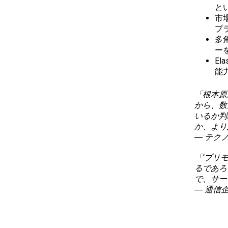
と
市
プ
多
ー
E
能
「根本原
から、数
いるか判
か、より
― テク
「‘プリ
るであろ
で、サー
― 通信