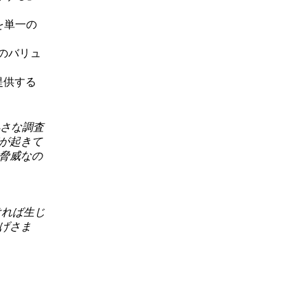
を単一の
ものバリュ
提供する
小さな調査
が起きて
脅威なの
ければ生じ
げさま