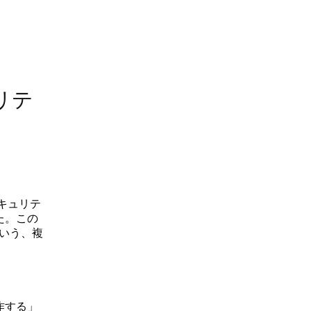
リテ
とセキュリテ
た。この
いう、複
作する」