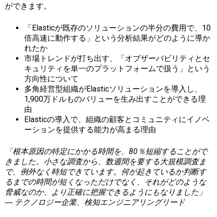
ができます。
「Elasticが既存のソリューションの半分の費用で、10
倍高速に動作する」という分析結果がどのように導か
れたか
市場トレンドが打ち出す、「オブザーバビリティとセ
キュリティを単一のプラットフォームで扱う」という
方向性について
多角経営型組織がElasticソリューションを導入し、
1,900万ドルものバリューを生み出すことができる理
由
Elasticの導入で、組織の顧客とコミュニティにイノベ
ーションを提供する能力が高まる理由
「根本原因の特定にかかる時間を、80％短縮することがで
きました。小さな調査から、数週間を要する大規模調査ま
で、例外なく時短できています。何が起きているか判断す
るまでの時間が短くなっただけでなく、それがどのような
脅威なのか、より正確に把握できるようにもなりました」
― テクノロジー企業、検知エンジニアリングリード