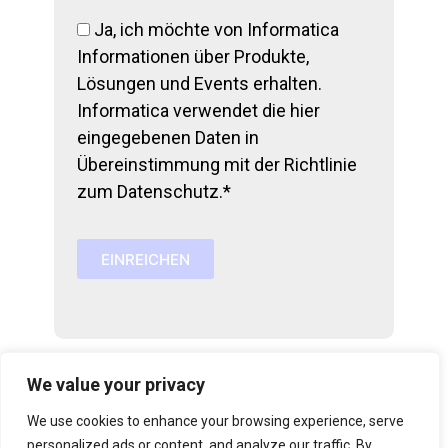
Ja, ich möchte von Informatica
Informationen über Produkte,
Lösungen und Events erhalten.
Informatica verwendet die hier
eingegebenen Daten in
Übereinstimmung mit der
Richtlinie
zum Datenschutz.*
EINREICHEN
A
l
t
e
r
We value your privacy
n
a
We use cookies to enhance your browsing experience, serve
t
i
personalized ads or content, and analyze our traffic. By