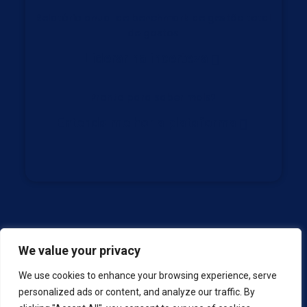
Relatório anual de benchmark de gestão total
de gastos
Liderar na incerteza
Pronto para saber mais?
Entenda melhor a plataforma
|
Política de privacidade
Política de cookies
We value your privacy
© 2025 Coupa. Todos os direitos reservados.
We use cookies to enhance your browsing experience, serve
Coupa, o logotipo Coupa, “Make Margins Multiply” e “Coupa
personalized ads or content, and analyze our traffic. By
is the margin multiplier company” são marcas registradas