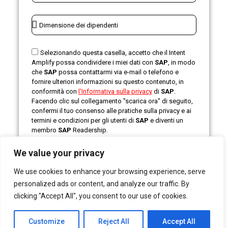
Selezionando questa casella, accetto che il Intent
Amplify possa condividere i miei dati con
SAP
, in modo
che
SAP
possa contattarmi via e-mail o telefono e
fornire ulteriori informazioni su questo contenuto, in
conformità con
l'Informativa sulla privacy
di
SAP
.
Facendo clic sul collegamento "scarica ora" di seguito,
confermi il tuo consenso alle pratiche sulla privacy e ai
termini e condizioni per gli utenti di
SAP
e diventi un
membro
SAP
Readership.
We value your privacy
Scarica ora
We use cookies to enhance your browsing experience, serve
A
personalized ads or content, and analyze our traffic. By
l
t
clicking "Accept All", you consent to our use of cookies.
e
r
Alle Rechte vorbehalten . © 2022 Intent Amplify
Datenschutz-
Customize
Reject All
Accept All
n
Bestimmungen
Wo
Abmelden
.