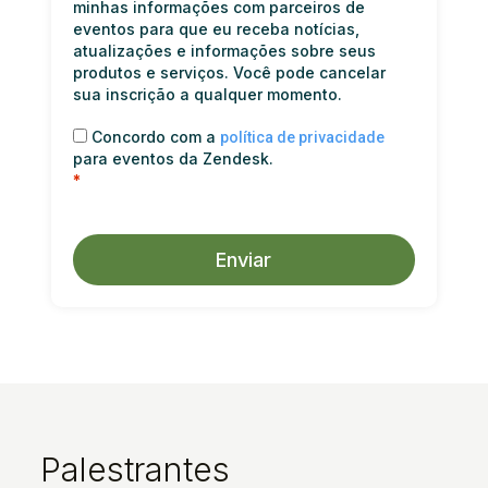
minhas informações com parceiros de
eventos para que eu receba notícias,
atualizações e informações sobre seus
produtos e serviços. Você pode cancelar
sua inscrição a qualquer momento.
Concordo com a
política de privacidade
para eventos da Zendesk.
*
Enviar
A
l
t
e
r
n
a
t
Palestrantes
i
v